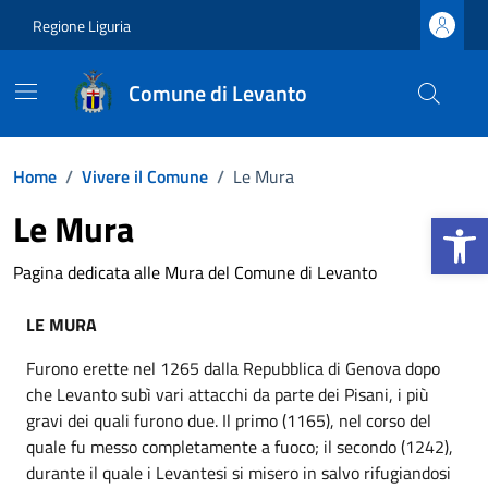
Vai ai contenuti
Vai al footer
Regione Liguria
Comune di Levanto
Home
/
Vivere il Comune
/
Le Mura
Apri la b
Le Mura
Pagina dedicata alle Mura del Comune di Levanto
LE MURA
Furono erette nel 1265 dalla Repubblica di Genova dopo
che Levanto subì vari attacchi da parte dei Pisani, i più
gravi dei quali furono due. Il primo (1165), nel corso del
quale fu messo completamente a fuoco; il secondo (1242),
durante il quale i Levantesi si misero in salvo rifugiandosi