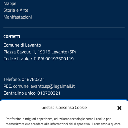
Mappe
Storia e Arte
Manifestazioni
CONTATTI
Comune di Levanto
Piazza Cavour, 1, 19015 Levanto (SP)
Codice fiscale / P. IVA:00197500119
Telefono: 018780221
PEC:
comune.levanto.sp@legalmail.it
Centralino unico: 018780221
Leggi le FAQ
Gestisci Consenso Cookie
Prenotazione appuntamento
Segnalazione disservizio
Per fornire le migliori esperienze, utilizziamo tecnologie come i cookie per
memorizzare e/o accedere alle informazioni del dispositivo. Il consenso a queste
Whistleblowing