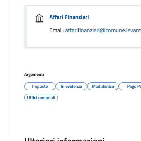
Affari Finanziari
Email:
affarifinanziari@comune.levanto
Argomenti
Imposte
In evidenza
Modulistica
Pago P
Uffici comunali
Ulteriori informazioni