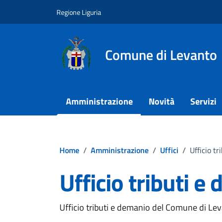
Vai ai contenuti
Vai al footer
Regione Liguria
Comune di Levanto
Amministrazione
Novità
Servizi
Home
/
Amministrazione
/
Uffici
/
Ufficio t
Ufficio tributi e
Ufficio tributi e demanio del Comune di Le