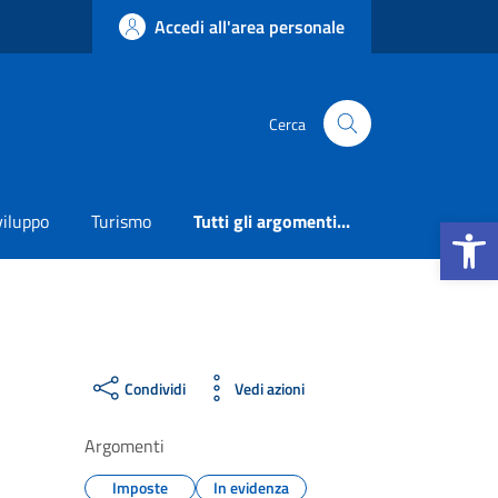
Accedi all'area personale
Cerca
Apri la b
viluppo
Turismo
Tutti gli argomenti...
Condividi
Vedi azioni
Argomenti
Imposte
In evidenza