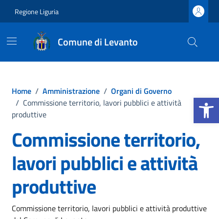
Vai ai contenuti
Vai al footer
Regione Liguria
Comune di Levanto
Home
/
Amministrazione
/
Organi di Governo
Apri la b
/
Commissione territorio, lavori pubblici e attività
produttive
Commissione territorio,
lavori pubblici e attività
produttive
Commissione territorio, lavori pubblici e attività produttive