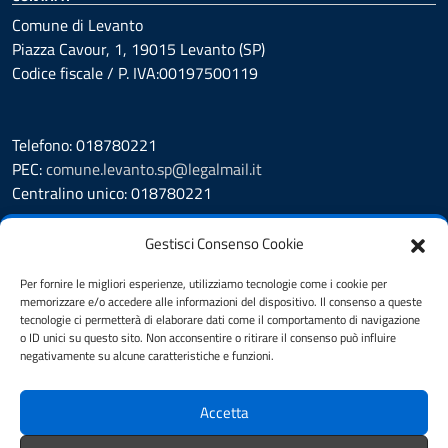
Comune di Levanto
Piazza Cavour, 1, 19015 Levanto (SP)
Codice fiscale / P. IVA:00197500119
Telefono: 018780221
PEC:
comune.levanto.sp@legalmail.it
Centralino unico: 018780221
Leggi le FAQ
Gestisci Consenso Cookie
Prenotazione appuntamento
Segnalazione disservizio
Per fornire le migliori esperienze, utilizziamo tecnologie come i cookie per
memorizzare e/o accedere alle informazioni del dispositivo. Il consenso a queste
Whistleblowing
tecnologie ci permetterà di elaborare dati come il comportamento di navigazione
Amministrazione Trasparente
o ID unici su questo sito. Non acconsentire o ritirare il consenso può influire
Albo Pretorio
negativamente su alcune caratteristiche e funzioni.
Cookie Policy
Informativa privacy
Accetta
Dichiarazione di accessibilità