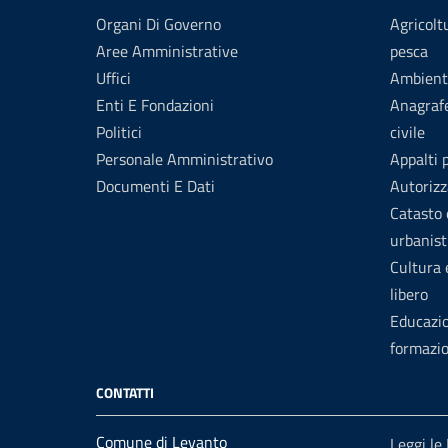
Organi Di Governo
Agricolt
Aree Amministrative
pesca
Uffici
Ambient
Enti E Fondazioni
Anagrafe
Politici
civile
Personale Amministrativo
Appalti 
Documenti E Dati
Autorizz
Catasto 
urbanist
Cultura
libero
Educazi
formazi
CONTATTI
Comune di Levanto
Leggi le