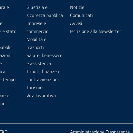
ura e
Giustizia e
Notizie
sicurezza pubblica
Comunicati
e
Imprese e
Avvisi
 e stato
commercio
Iscrizione alla Newsletter
Mobilità e
pubblici
trasporti
azioni
Salute, benessere
e
e assistenza
ica
Tributi, finanze e
 e tempo
contravvenzioni
Turismo
one e
Vita lavorativa
one
 FAQ
Amministrazione Trasparente