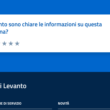
to sono chiare le informazioni su questa
na?
1 stelle su 5
uta 2 stelle su 5
Valuta 3 stelle su 5
Valuta 4 stelle su 5
Valuta 5 stelle su 5
i Levanto
E DI SERVIZIO
NOVITÀ