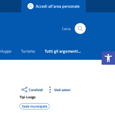
Accedi all'area personale
Cerca
Apri la b
viluppo
Turismo
Tutti gli argomenti...
Condividi
Vedi azioni
Tipi Luogo
Sede municipale