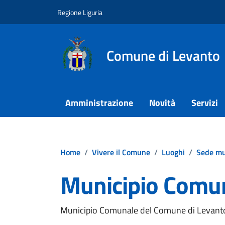
Vai ai contenuti
Vai al footer
Regione Liguria
Comune di Levanto
Amministrazione
Novità
Servizi
Home
/
Vivere il Comune
/
Luoghi
/
Sede mu
Municipio Comu
Municipio Comunale del Comune di Levant