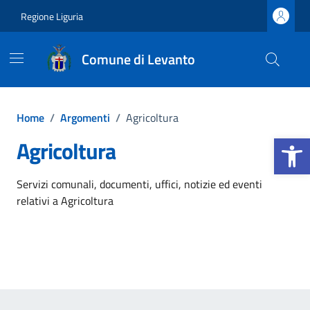
Vai ai contenuti
Vai al footer
Regione Liguria
Comune di Levanto
Home
/
Argomenti
/
Agricoltura
Apri la b
Agricoltura
Dettagli dell'argomento
Servizi comunali, documenti, uffici, notizie ed eventi
relativi a Agricoltura