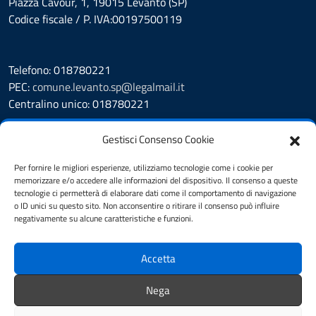
Piazza Cavour, 1, 19015 Levanto (SP)
Codice fiscale / P. IVA:00197500119
Telefono: 018780221
PEC:
comune.levanto.sp@legalmail.it
Centralino unico: 018780221
Leggi le FAQ
Gestisci Consenso Cookie
Prenotazione appuntamento
Segnalazione disservizio
Per fornire le migliori esperienze, utilizziamo tecnologie come i cookie per
memorizzare e/o accedere alle informazioni del dispositivo. Il consenso a queste
Whistleblowing
tecnologie ci permetterà di elaborare dati come il comportamento di navigazione
Amministrazione Trasparente
o ID unici su questo sito. Non acconsentire o ritirare il consenso può influire
Albo Pretorio
negativamente su alcune caratteristiche e funzioni.
Cookie Policy
Informativa privacy
Accetta
Dichiarazione di accessibilità
Note legali
Nega
Feedback