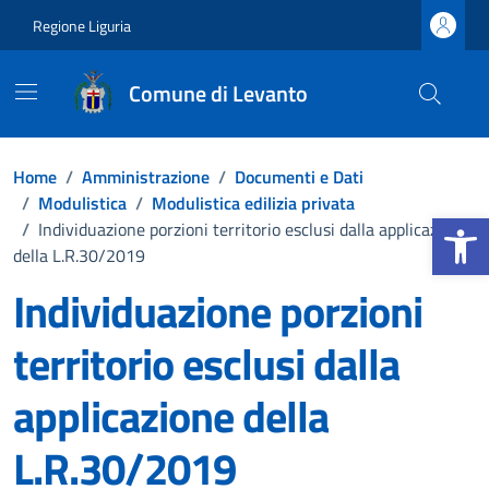
Vai ai contenuti
Vai al footer
Regione Liguria
Comune di Levanto
Home
/
Amministrazione
/
Documenti e Dati
/
Modulistica
/
Modulistica edilizia privata
Apri la b
/
Individuazione porzioni territorio esclusi dalla applicazione
della L.R.30/2019
Individuazione porzioni
territorio esclusi dalla
applicazione della
L.R.30/2019