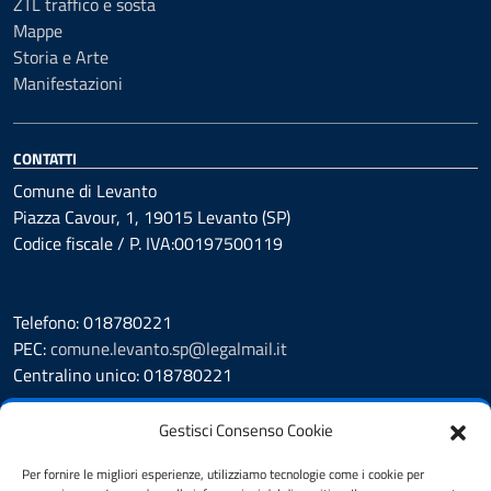
ZTL traffico e sosta
Mappe
Storia e Arte
Manifestazioni
CONTATTI
Comune di Levanto
Piazza Cavour, 1, 19015 Levanto (SP)
Codice fiscale / P. IVA:00197500119
Telefono: 018780221
PEC:
comune.levanto.sp@legalmail.it
Centralino unico: 018780221
Leggi le FAQ
Gestisci Consenso Cookie
Prenotazione appuntamento
Segnalazione disservizio
Per fornire le migliori esperienze, utilizziamo tecnologie come i cookie per