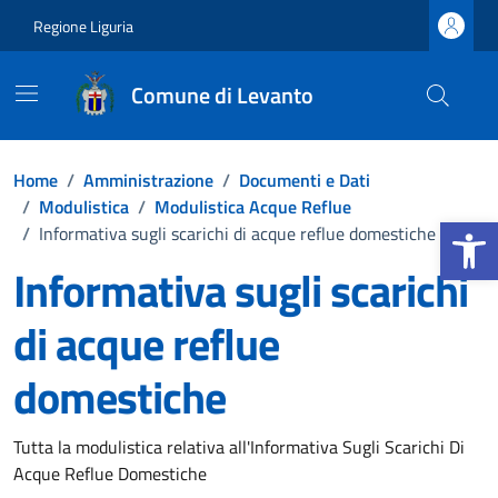
Vai ai contenuti
Vai al footer
Regione Liguria
Comune di Levanto
Home
/
Amministrazione
/
Documenti e Dati
/
Modulistica
/
Modulistica Acque Reflue
Apri la b
/
Informativa sugli scarichi di acque reflue domestiche
Informativa sugli scarichi
di acque reflue
domestiche
Dettagli del documento
Tutta la modulistica relativa all'Informativa Sugli Scarichi Di
Acque Reflue Domestiche