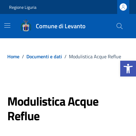
Vai ai contenuti
Vai al footer
Regione Liguria
Comune di Levanto
Home
/
Documenti e dati
/
Modulistica Acque Reflue
Apri la b
Modulistica Acque
Reflue