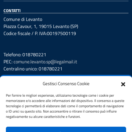
CONTATTI
Comune di Levanto
Piazza Cavour, 1, 19015 Levanto (SP)
Codice fiscale / P. IVA:00197500119
Telefono: 018780221
PEC:
comune.levanto.sp@legalmail.it
Centralino unico: 018780221
Leggi le FAQ
Gestisci Consenso Cookie
Prenotazione appuntamento
Segnalazione disservizio
Per fornire le migliori esperienze, utilizziamo tecnologie come i cookie per
memorizzare e/o accedere alle informazioni del dispositivo. Il consenso a queste
Whistleblowing
tecnologie ci permetterà di elaborare dati come il comportamento di navigazione
Amministrazione Trasparente
o ID unici su questo sito. Non acconsentire o ritirare il consenso può influire
Albo Pretorio
negativamente su alcune caratteristiche e funzioni.
Cookie Policy
Informativa privacy