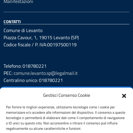
Manifestazioni
CONTATTI
Comune di Levanto
Piazza Cavour, 1, 19015 Levanto (SP)
Codice fiscale / P. IVA:00197500119
Telefono: 018780221
PEC:
comune.levanto.sp@legalmail.it
Centralino unico: 018780221
Leggi le FAQ
Gestisci Consenso Cookie
Prenotazione appuntamento
Segnalazione disservizio
Per fornire le migliori esperienze, utilizziamo tecnologie come i cookie per
memorizzare e/o accedere alle informazioni del dispositivo. Il consenso a queste
Whistleblowing
tecnologie ci permetterà di elaborare dati come il comportamento di navigazione
Amministrazione Trasparente
o ID unici su questo sito. Non acconsentire o ritirare il consenso può influire
Albo Pretorio
negativamente su alcune caratteristiche e funzioni.