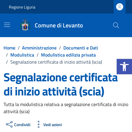
Vai ai contenuti
Vai al footer
Regione Liguria
Comune di Levanto
Home
/
Amministrazione
/
Documenti e Dati
/
Modulistica
/
Modulistica edilizia privata
Apri la b
/
Segnalazione certificata di inizio attività (scia)
Segnalazione certificata
di inizio attività (scia)
Dettagli del documento
Tutta la modulistica relativa a segnalazione certificata di inizio
attività (scia)
Condividi
Vedi azioni