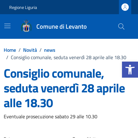
Vai ai contenuti
Vai al footer
Regione Liguria
Comune di Levanto
Home
/
Novità
/
news
/
Consiglio comunale, seduta venerdì 28 aprile alle 18.30
Apri la b
Consiglio comunale,
seduta venerdì 28 aprile
alle 18.30
Dettagli della notizia
Eventuale prosecuzione sabato 29 alle 10.30