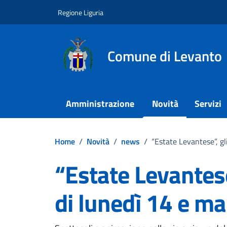
Vai ai contenuti
Vai al footer
Regione Liguria
Comune di Levanto
Amministrazione
Novità
Servizi
Home
/
Novità
/
news
/
“Estate Levantese”, g
“Estate Levantes
di lunedì 14 e ma