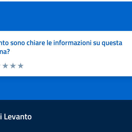
to sono chiare le informazioni su questa
na?
1 stelle su 5
uta 2 stelle su 5
Valuta 3 stelle su 5
Valuta 4 stelle su 5
Valuta 5 stelle su 5
i Levanto