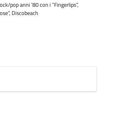
ock/pop anni ’80 con i “Fingerlips”,
nose”, Discobeach