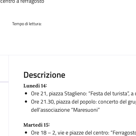
a
 centro a ferragosto
Tempo di lettura:
Descrizione
Lunedì 14:
Ore 21, piazza Staglieno: “Festa del turista”, a
Ore 21.30, piazza del popolo: concerto del gr
dell’associazione “Maresuoni”
Martedì 15:
Ore 18 – 2, vie e piazze del centro: “Ferragosto 