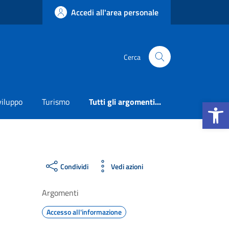
Accedi all'area personale
Cerca
Apri la b
viluppo
Turismo
Tutti gli argomenti...
Condividi
Vedi azioni
Argomenti
Accesso all'informazione