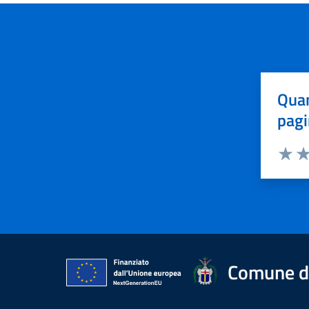
Quan
pagi
Valuta 
Val
Comune d