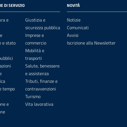
E DI SERVIZIO
NOVITÀ
ura e
Giustizia e
Notizie
sicurezza pubblica
Comunicati
e
Imprese e
Avvisi
 e stato
commercio
Iscrizione alla Newsletter
Mobilità e
pubblici
trasporti
azioni
Salute, benessere
e
e assistenza
ica
Tributi, finanze e
 e tempo
contravvenzioni
Turismo
one e
Vita lavorativa
one