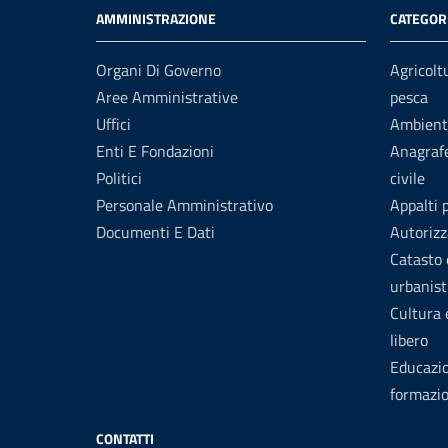
AMMINISTRAZIONE
CATEGORI
Organi Di Governo
Agricolt
Aree Amministrative
pesca
Uffici
Ambient
Enti E Fondazioni
Anagrafe
Politici
civile
Personale Amministrativo
Appalti 
Documenti E Dati
Autorizz
Catasto 
urbanist
Cultura
libero
Educazi
formazi
CONTATTI