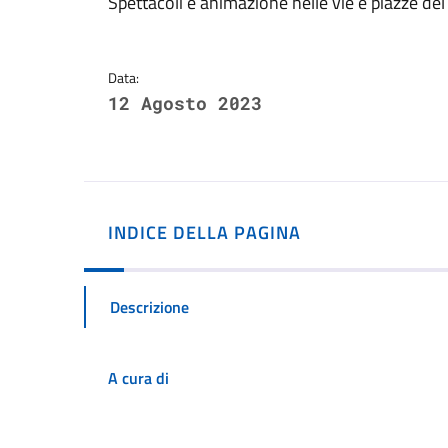
Dettagli della notizi
Spettacoli e animazione nelle vie e piazze del
Data:
12 Agosto 2023
INDICE DELLA PAGINA
Descrizione
A cura di