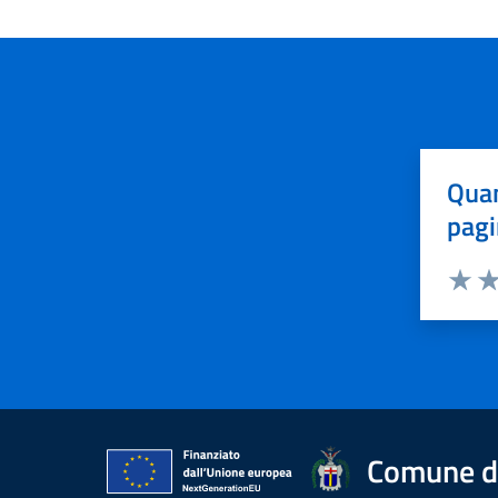
Quan
pagi
Valuta 
Val
Comune d