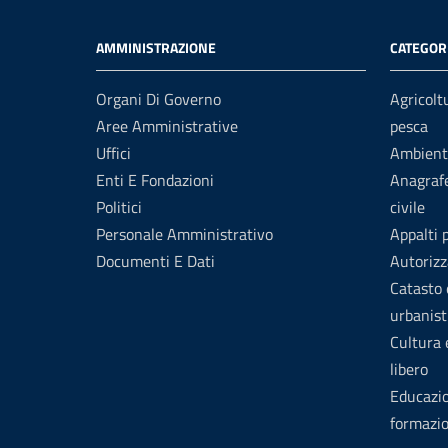
AMMINISTRAZIONE
CATEGORI
Organi Di Governo
Agricolt
Aree Amministrative
pesca
Uffici
Ambient
Enti E Fondazioni
Anagrafe
Politici
civile
Personale Amministrativo
Appalti 
Documenti E Dati
Autorizz
Catasto 
urbanist
Cultura
libero
Educazi
formazi