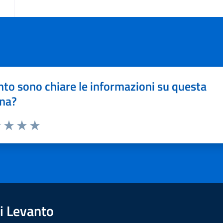
to sono chiare le informazioni su questa
na?
1 stelle su 5
uta 2 stelle su 5
Valuta 3 stelle su 5
Valuta 4 stelle su 5
Valuta 5 stelle su 5
i Levanto