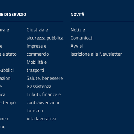
E DI SERVIZIO
NOVITÀ
ura e
Giustizia e
Notizie
sicurezza pubblica
Comunicati
e
Imprese e
Avvisi
 e stato
commercio
Iscrizione alla Newsletter
Mobilità e
pubblici
trasporti
azioni
Salute, benessere
e
e assistenza
ica
Tributi, finanze e
 e tempo
contravvenzioni
Turismo
one e
Vita lavorativa
one