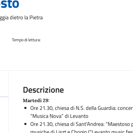
osto
a
ggia dietro la Pietra
Tempo di lettura:
Descrizione
Martedì 29:
Ore 21.30, chiesa di N.S. della Guardia: conce
“Musica Nova” di Levanto
Ore 21.30, chiesa di Sant’Andrea: “Maestoso p
musiche di Liszt e Chopin (“Levanto music fest