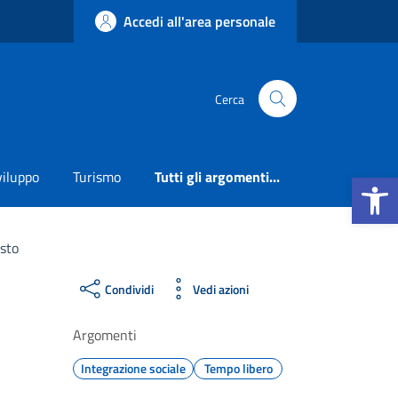
Accedi all'area personale
Cerca
Apri la b
viluppo
Turismo
Tutti gli argomenti...
sto
Condividi
Vedi azioni
Argomenti
Integrazione sociale
Tempo libero