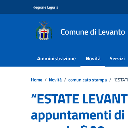
Vai ai contenuti
Vai al footer
Regione Liguria
Comune di Levanto
Amministrazione
Novità
Servizi
Home
/
Novità
/
comunicato stampa
/
“ESTATE
“ESTATE LEVANTE
appuntamenti di 