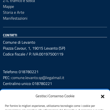
ZTL traffico e sosta
Mappe
Storia e Arte
Manifestazioni
CONTATTI
Comune di Levanto
Piazza Cavour, 1, 19015 Levanto (SP)
Codice fiscale / P. IVA:00197500119
Telefono: 018780221
PEC:
comune.levanto.sp@legalmail.it
Centralino unico: 018780221
Leggi le FAQ
Gestisci Consenso Cookie
Prenotazione appuntamento
Segnalazione disservizio
Per fornire le migliori esperienze, utilizziamo tecnologie come i cookie per