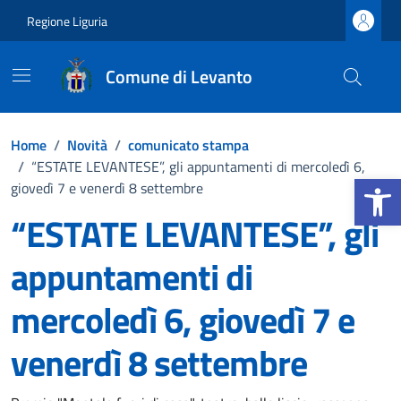
Vai ai contenuti
Vai al footer
Regione Liguria
Comune di Levanto
Home
/
Novità
/
comunicato stampa
/
“ESTATE LEVANTESE”, gli appuntamenti di mercoledì 6,
Apri la b
giovedì 7 e venerdì 8 settembre
“ESTATE LEVANTESE”, gli
appuntamenti di
mercoledì 6, giovedì 7 e
venerdì 8 settembre