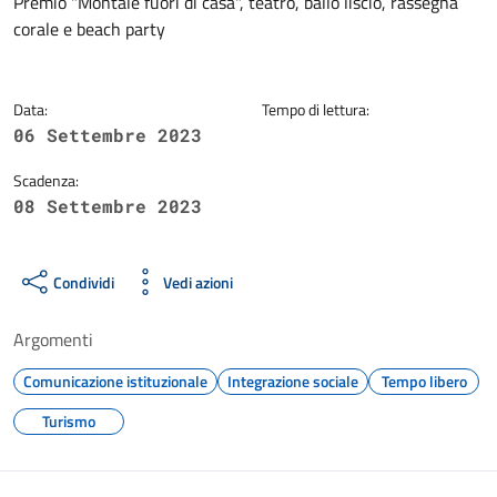
Dettagli della notizia
Premio "Montale fuori di casa", teatro, ballo liscio, rassegna
corale e beach party
Data:
Tempo di lettura:
06 Settembre 2023
Scadenza:
08 Settembre 2023
Condividi
Vedi azioni
Argomenti
Comunicazione istituzionale
Integrazione sociale
Tempo libero
Turismo