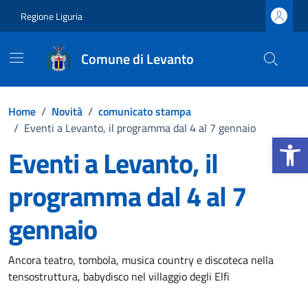
Vai ai contenuti
Vai al footer
Regione Liguria
Comune di Levanto
Home
/
Novità
/
comunicato stampa
/
Eventi a Levanto, il programma dal 4 al 7 gennaio
Apri la b
Eventi a Levanto, il
programma dal 4 al 7
gennaio
Dettagli della notizia
Ancora teatro, tombola, musica country e discoteca nella
tensostruttura, babydisco nel villaggio degli Elfi