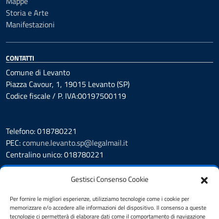
Mappe
Storia e Arte
Manifestazioni
CONTATTI
Comune di Levanto
Piazza Cavour, 1, 19015 Levanto (SP)
Codice fiscale / P. IVA:00197500119
Telefono: 018780221
PEC:
comune.levanto.sp@legalmail.it
Centralino unico: 018780221
Leggi le FAQ
Gestisci Consenso Cookie
Prenotazione appuntamento
Segnalazione disservizio
Per fornire le migliori esperienze, utilizziamo tecnologie come i cookie per
memorizzare e/o accedere alle informazioni del dispositivo. Il consenso a queste
Whistleblowing
tecnologie ci permetterà di elaborare dati come il comportamento di navigazione