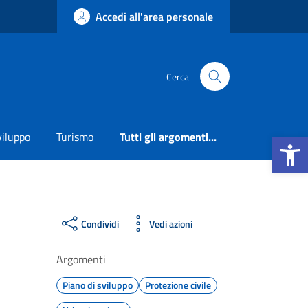
Accedi all'area personale
Cerca
Apri la b
viluppo
Turismo
Tutti gli argomenti...
Condividi
Vedi azioni
Argomenti
Piano di sviluppo
Protezione civile