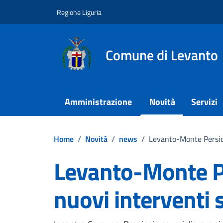
Vai ai contenuti
Vai al footer
Regione Liguria
Comune di Levanto
Amministrazione
Novità
Servizi
Home
/
Novità
/
news
/
Levanto-Monte Persico,
Levanto-Monte Pe
nuovi interventi 