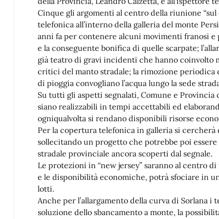
della Provincia, Leandro Calzetta, e all’ispettore 
Cinque gli argomenti al centro della riunione “sul 
telefonica all’interno della galleria del monte Pers
anni fa per contenere alcuni movimenti franosi e 
e la conseguente bonifica di quelle scarpate; l’all
già teatro di gravi incidenti che hanno coinvolto me
critici del manto stradale; la rimozione periodica d
di pioggia convogliano l’acqua lungo la sede strad
Su tutti gli aspetti segnalati, Comune e Provincia
siano realizzabili in tempi accettabili ed elaboran
ogniqualvolta si rendano disponibili risorse econom
Per la copertura telefonica in galleria si cercherà 
sollecitando un progetto che potrebbe poi essere a
stradale provinciale ancora scoperti dal segnale.
Le protezioni in “new jersey” saranno al centro di
e le disponibilità economiche, potrà sfociare in un
lotti.
Anche per l’allargamento della curva di Sorlana i t
soluzione dello sbancamento a monte, la possibilità 