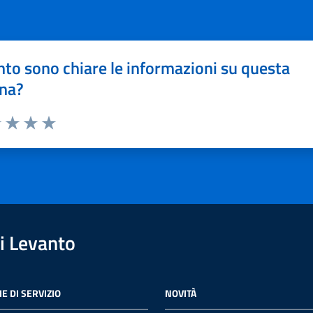
to sono chiare le informazioni su questa
na?
1 stelle su 5
uta 2 stelle su 5
Valuta 3 stelle su 5
Valuta 4 stelle su 5
Valuta 5 stelle su 5
i Levanto
E DI SERVIZIO
NOVITÀ