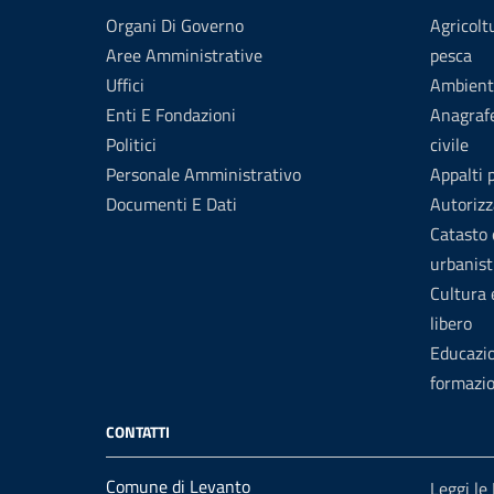
Organi Di Governo
Agricolt
Aree Amministrative
pesca
Uffici
Ambient
Enti E Fondazioni
Anagrafe
Politici
civile
Personale Amministrativo
Appalti 
Documenti E Dati
Autorizz
Catasto 
urbanist
Cultura
libero
Educazi
formazi
CONTATTI
Comune di Levanto
Leggi le