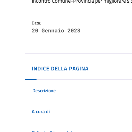
Dettagli della notizi
Incontro Comune-Provincia per migliorare sicu
Data:
20 Gennaio 2023
INDICE DELLA PAGINA
Descrizione
A cura di