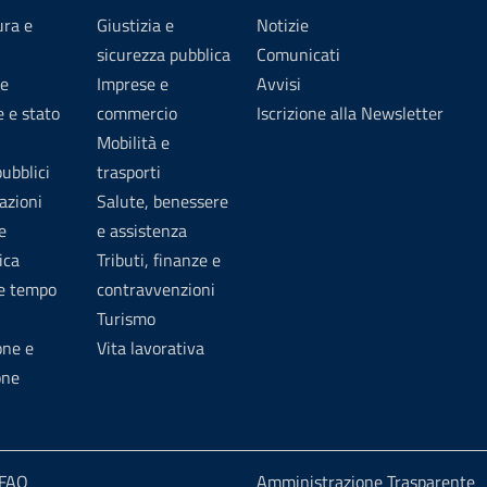
ura e
Giustizia e
Notizie
sicurezza pubblica
Comunicati
e
Imprese e
Avvisi
 e stato
commercio
Iscrizione alla Newsletter
Mobilità e
pubblici
trasporti
azioni
Salute, benessere
e
e assistenza
ica
Tributi, finanze e
 e tempo
contravvenzioni
Turismo
one e
Vita lavorativa
one
 FAQ
Amministrazione Trasparente