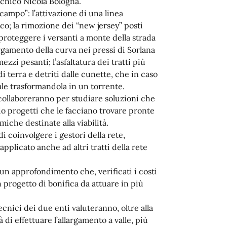
tecnico Nicola Bologna.
campo”: l’attivazione di una linea
ico; la rimozione dei “new jersey” posti
proteggere i versanti a monte della strada
argamento della curva nei pressi di Sorlana
zzi pesanti; l’asfaltatura dei tratti più
i terra e detriti dalle cunette, che in caso
ale trasformandola in un torrente.
 collaboreranno per studiare soluzioni che
do progetti che le facciano trovare pronte
iche destinate alla viabilità.
di coinvolgere i gestori della rete,
pplicato anche ad altri tratti della rete
 un approfondimento che, verificati i costi
 progetto di bonifica da attuare in più
ecnici dei due enti valuteranno, oltre alla
di effettuare l’allargamento a valle, più