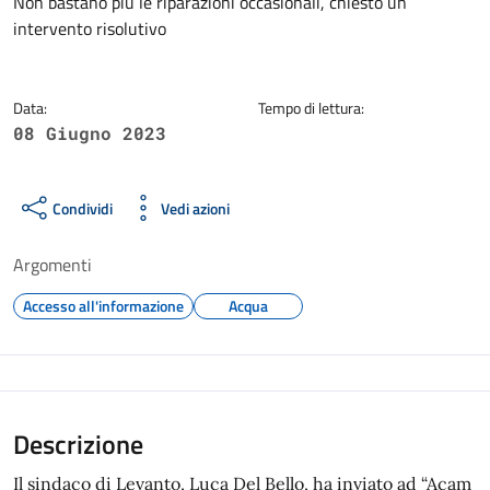
Dettagli della notizia
Non bastano più le riparazioni occasionali, chiesto un
intervento risolutivo
Data:
Tempo di lettura:
08 Giugno 2023
Condividi
Vedi azioni
Argomenti
Accesso all'informazione
Acqua
Descrizione
Il sindaco di Levanto, Luca Del Bello, ha inviato ad “Acam