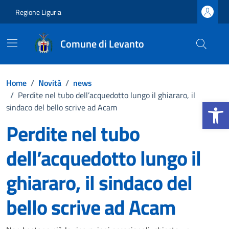
Vai ai contenuti
Vai al footer
Regione Liguria
Comune di Levanto
Home
/
Novità
/
news
/
Perdite nel tubo dell’acquedotto lungo il ghiararo, il
Apri la b
sindaco del bello scrive ad Acam
Perdite nel tubo
dell’acquedotto lungo il
ghiararo, il sindaco del
bello scrive ad Acam