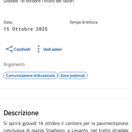
Dettagli della notizia
Giovedì 16 ottobre l'inizio dei lavori
Data:
Tempo di lettura:
15 Ottobre 2025
Condividi
Vedi azioni
Argomenti
Comunicazione istituzionale
Zone pedonali
Descrizione
Si aprirà giovedì 16 ottobre il cantiere per la pavimentazione
conclusiva di piazza Staglieno, a Levanto, nel tratto stradale