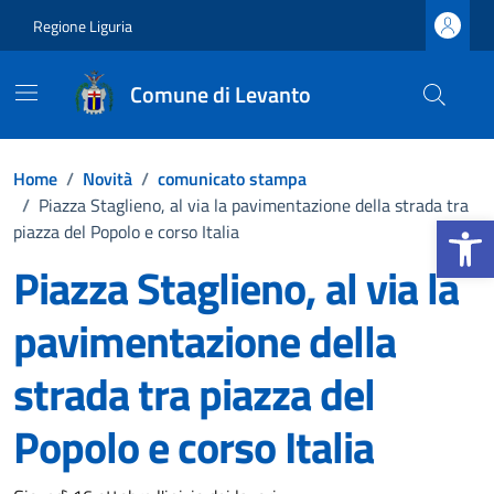
Vai ai contenuti
Vai al footer
Regione Liguria
Comune di Levanto
Home
/
Novità
/
comunicato stampa
/
Piazza Staglieno, al via la pavimentazione della strada tra
Apri la b
piazza del Popolo e corso Italia
Piazza Staglieno, al via la
pavimentazione della
strada tra piazza del
Popolo e corso Italia