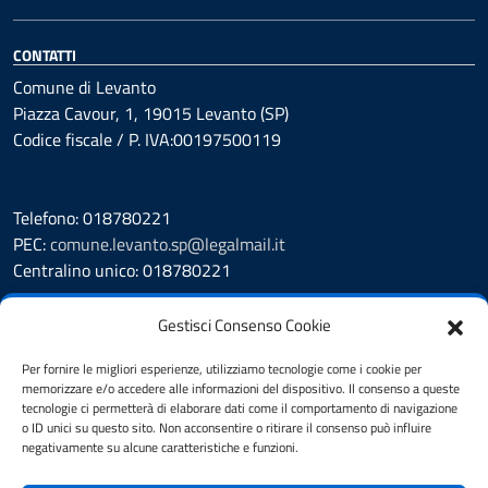
CONTATTI
Comune di Levanto
Piazza Cavour, 1, 19015 Levanto (SP)
Codice fiscale / P. IVA:00197500119
Telefono: 018780221
PEC:
comune.levanto.sp@legalmail.it
Centralino unico: 018780221
Leggi le FAQ
Gestisci Consenso Cookie
Prenotazione appuntamento
Segnalazione disservizio
Per fornire le migliori esperienze, utilizziamo tecnologie come i cookie per
memorizzare e/o accedere alle informazioni del dispositivo. Il consenso a queste
Whistleblowing
tecnologie ci permetterà di elaborare dati come il comportamento di navigazione
Amministrazione Trasparente
o ID unici su questo sito. Non acconsentire o ritirare il consenso può influire
Albo Pretorio
negativamente su alcune caratteristiche e funzioni.
Cookie Policy