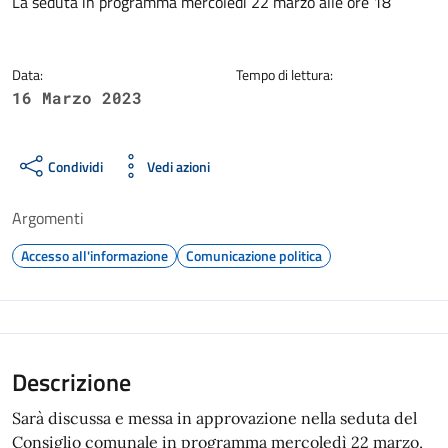
Dettagli della notizia
La seduta in programma mercoledì 22 marzo alle ore 18
Data:
Tempo di lettura:
16 Marzo 2023
Condividi
Vedi azioni
Argomenti
Accesso all'informazione
Comunicazione politica
Descrizione
Sarà discussa e messa in approvazione nella seduta del
Consiglio comunale in programma mercoledì 22 marzo,