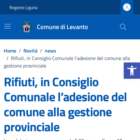
Vai ai contenuti
Vai al footer
Regione Liguria
Comune di Levanto
Home
/
Novità
/
news
/
Rifiuti, in Consiglio Comunale l’adesione del comune alla
Apri la b
gestione provinciale
Rifiuti, in Consiglio
Comunale l’adesione del
comune alla gestione
provinciale