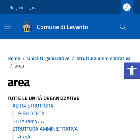
Vai ai contenuti
Vai al footer
Regione Liguria
Comune di Levanto
Home
/
Unità Organizzative
/
struttura amministrativa
Apri la b
/
area
area
TUTTE LE UNITÀ ORGANIZZATIVE
ALTRA STRUTTURA
BIBLIOTECA
DITTA PRIVATA
STRUTTURA AMMINISTRATIVA
AREA