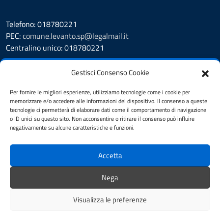
Telefono: 018780221
PEC:
comune.levanto.sp@legalmail.it
Centralino unico: 018780221
Leggi le FAQ
Gestisci Consenso Cookie
Prenotazione appuntamento
Segnalazione disservizio
Per fornire le migliori esperienze, utilizziamo tecnologie come i cookie per
memorizzare e/o accedere alle informazioni del dispositivo. Il consenso a queste
Whistleblowing
tecnologie ci permetterà di elaborare dati come il comportamento di navigazione
Amministrazione Trasparente
o ID unici su questo sito. Non acconsentire o ritirare il consenso può influire
Albo Pretorio
negativamente su alcune caratteristiche e funzioni.
Cookie Policy
Informativa privacy
Accetta
Dichiarazione di accessibilità
Note legali
Nega
Feedback
Visualizza le preferenze