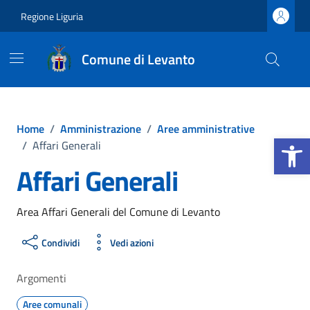
Vai ai contenuti
Vai al footer
Regione Liguria
Comune di Levanto
Home
/
Amministrazione
/
Aree amministrative
Apri la b
/
Affari Generali
Affari Generali
Area Affari Generali del Comune di Levanto
Condividi
Vedi azioni
Argomenti
Aree comunali