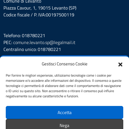
Comune di Levanto
Piazza Cavour, 1, 19015 Levanto (SP)
Codice fiscale / P. IVA:00197500119
Telefono: 018780221
PEC:
comune.levanto.sp@legalmail.it
Centralino unico: 018780221
Leggi le FAQ
Gestisci Consenso Cookie
Prenotazione appuntamento
Segnalazione disservizio
Per fornire le migliori esperienze, utilizziamo tecnologie come i cookie per
memorizzare e/o accedere alle informazioni del dispositivo. Il consenso a queste
Whistleblowing
tecnologie ci permetterà di elaborare dati come il comportamento di navigazione
Amministrazione Trasparente
o ID unici su questo sito. Non acconsentire o ritirare il consenso può influire
Albo Pretorio
negativamente su alcune caratteristiche e funzioni.
Cookie Policy
Informativa privacy
Accetta
Dichiarazione di accessibilità
Note legali
Nega