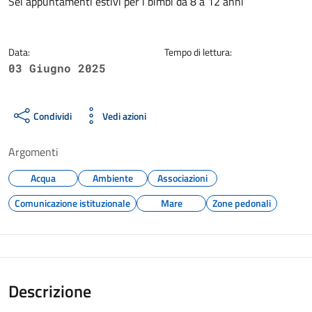
Dettagli della notizia
Sei appuntamenti estivi per i bimbi da 8 a 12 anni
Data:
Tempo di lettura:
03 Giugno 2025
Condividi
Vedi azioni
Argomenti
Acqua
Ambiente
Associazioni
Comunicazione istituzionale
Mare
Zone pedonali
Descrizione