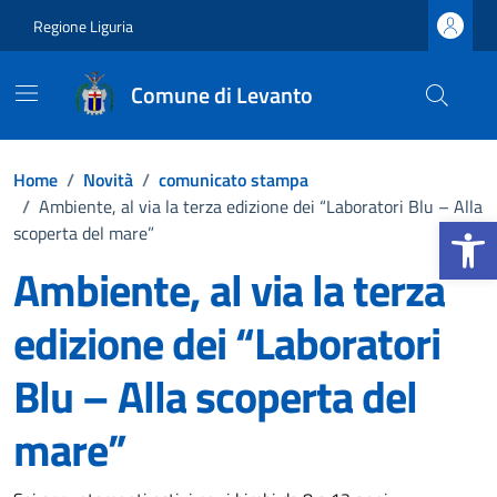
Vai ai contenuti
Vai al footer
Regione Liguria
Comune di Levanto
Home
/
Novità
/
comunicato stampa
/
Ambiente, al via la terza edizione dei “Laboratori Blu – Alla
Apri la b
scoperta del mare”
Ambiente, al via la terza
edizione dei “Laboratori
Blu – Alla scoperta del
mare”