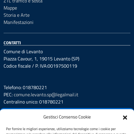
ZTL traffico e sosta
Mappe
Storia e Arte
Manifestazioni
CONTATTI
Comune di Levanto
Piazza Cavour, 1, 19015 Levanto (SP)
Codice fiscale / P. IVA:00197500119
Telefono: 018780221
PEC:
comune.levanto.sp@legalmail.it
Centralino unico: 018780221
Leggi le FAQ
Gestisci Consenso Cookie
Prenotazione appuntamento
Segnalazione disservizio
Per fornire le migliori esperienze, utilizziamo tecnologie come i cookie per