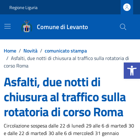
Vai ai contenuti
Vai al footer
Regione Liguria
Comune di Levanto
Home
/
Novità
/
comunicato stampa
/
Asfalti, due notti di chiusura al traffico sulla rotatoria di
Apri la b
corso Roma
Asfalti, due notti di
chiusura al traffico sulla
rotatoria di corso Roma
Dettagli della notizia
Circolazione sospesa dalle 22 di lunedì 29 alle 6 di martedì 30
e dalle 22 di martedì 30 alle 6 di mercoledì 31 gennaio