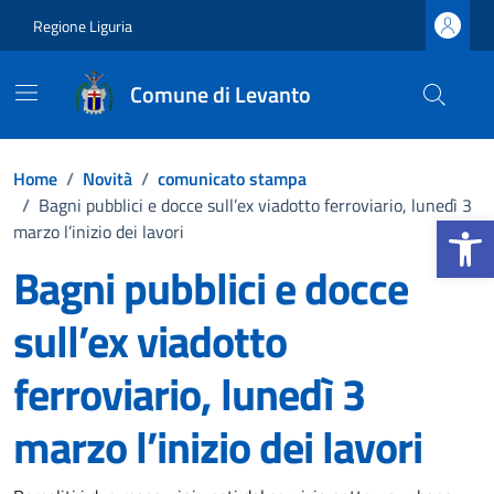
Vai ai contenuti
Vai al footer
Regione Liguria
Comune di Levanto
Home
/
Novità
/
comunicato stampa
/
Bagni pubblici e docce sull’ex viadotto ferroviario, lunedì 3
Apri la b
marzo l’inizio dei lavori
Bagni pubblici e docce
sull’ex viadotto
ferroviario, lunedì 3
marzo l’inizio dei lavori