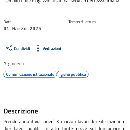
Dettagli della notizia
Demoliti i due magazzini usati dal servizio nettezza urbana
Data:
Tempo di lettura:
01 Marzo 2025
Condividi
Vedi azioni
Argomenti
Comunicazione istituzionale
Igiene pubblica
Descrizione
Prenderanno il via lunedì 3 marzo i lavori di realizzazione di
due bagni pubblici e altrettante docce sul lungomare di