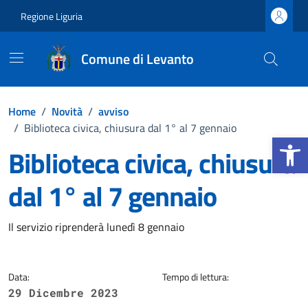
Vai ai contenuti
Vai al footer
Regione Liguria
Comune di Levanto
Home
/
Novità
/
avviso
/
Biblioteca civica, chiusura dal 1° al 7 gennaio
Apri la b
Biblioteca civica, chiusura
dal 1° al 7 gennaio
Dettagli della notizia
Il servizio riprenderà lunedì 8 gennaio
Data:
Tempo di lettura:
29 Dicembre 2023