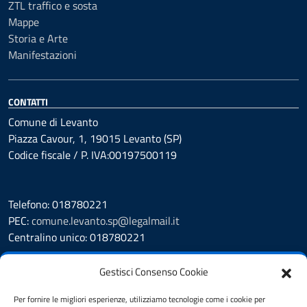
ZTL traffico e sosta
Mappe
Storia e Arte
Manifestazioni
CONTATTI
Comune di Levanto
Piazza Cavour, 1, 19015 Levanto (SP)
Codice fiscale / P. IVA:00197500119
Telefono: 018780221
PEC:
comune.levanto.sp@legalmail.it
Centralino unico: 018780221
Leggi le FAQ
Gestisci Consenso Cookie
Prenotazione appuntamento
Segnalazione disservizio
Per fornire le migliori esperienze, utilizziamo tecnologie come i cookie per