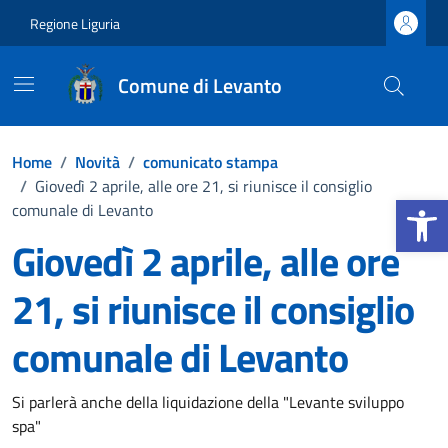
Vai ai contenuti
Vai al footer
Regione Liguria
Comune di Levanto
Home
/
Novità
/
comunicato stampa
/
Giovedì 2 aprile, alle ore 21, si riunisce il consiglio
Apri la b
comunale di Levanto
Giovedì 2 aprile, alle ore
21, si riunisce il consiglio
comunale di Levanto
Dettagli della notizia
Si parlerà anche della liquidazione della "Levante sviluppo
spa"