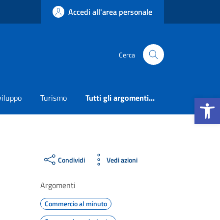
Accedi all'area personale
Cerca
Apri la b
viluppo
Turismo
Tutti gli argomenti...
Condividi
Vedi azioni
Argomenti
Commercio al minuto