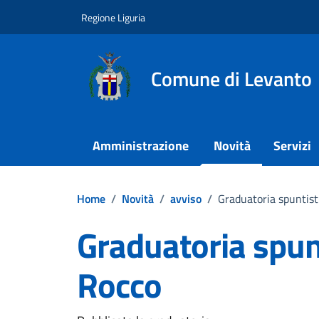
Vai ai contenuti
Vai al footer
Regione Liguria
Comune di Levanto
Amministrazione
Novità
Servizi
Home
/
Novità
/
avviso
/
Graduatoria spuntisti
Graduatoria spunt
Rocco