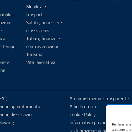
Mobilità e
pubblici
trasporti
azioni
Salute, benessere
e
e assistenza
ica
Tributi, finanze e
 e tempo
contravvenzioni
Turismo
one e
Vita lavorativa
one
 FAQ
Amministrazione Trasparente
zione appuntamento
Albo Pretorio
ione disservizio
Cookie Policy
blowing
Informativa privacy
Per fornire l
Dichiarazione di accessibilità
accedere alle