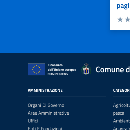
pagi
Valuta 
Val
Comune d
AMMINISTRAZIONE
CATEGORI
Organi Di Governo
Agricolt
Aree Amministrative
pesca
Uffici
Ambient
Enti E Fondazioni
Anagrafe