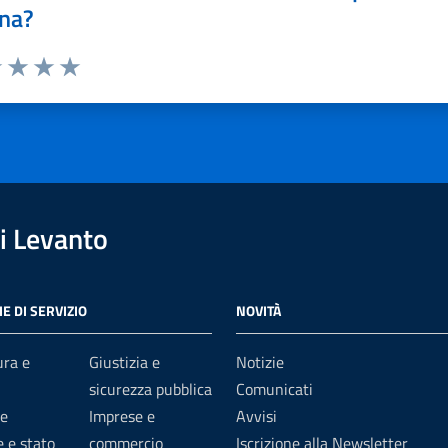
na?
1 stelle su 5
uta 2 stelle su 5
Valuta 3 stelle su 5
Valuta 4 stelle su 5
Valuta 5 stelle su 5
i Levanto
E DI SERVIZIO
NOVITÀ
ura e
Giustizia e
Notizie
sicurezza pubblica
Comunicati
e
Imprese e
Avvisi
 e stato
commercio
Iscrizione alla Newsletter