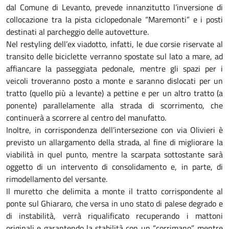
dal Comune di Levanto, prevede innanzitutto l’inversione di
collocazione tra la pista ciclopedonale “Maremonti” e i posti
destinati al parcheggio delle autovetture.
Nel restyling dell’ex viadotto, infatti, le due corsie riservate al
transito delle biciclette verranno spostate sul lato a mare, ad
affiancare la passeggiata pedonale, mentre gli spazi per i
veicoli troveranno posto a monte e saranno dislocati per un
tratto (quello più a levante) a pettine e per un altro tratto (a
ponente) parallelamente alla strada di scorrimento, che
continuerà a scorrere al centro del manufatto.
Inoltre, in corrispondenza dell’intersezione con via Olivieri è
previsto un allargamento della strada, al fine di migliorare la
viabilità in quel punto, mentre la scarpata sottostante sarà
oggetto di un intervento di consolidamento e, in parte, di
rimodellamento del versante.
Il muretto che delimita a monte il tratto corrispondente al
ponte sul Ghiararo, che versa in uno stato di palese degrado e
di instabilità, verrà riqualificato recuperando i mattoni
originali e garantendo la stabilità con un “corrimano”, mentre