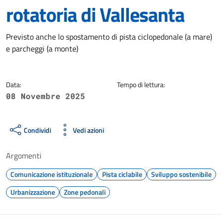
rotatoria di Vallesanta
Dettagli della notizia
Previsto anche lo spostamento di pista ciclopedonale (a mare)
e parcheggi (a monte)
Data:
Tempo di lettura:
08 Novembre 2025
Condividi
Vedi azioni
Argomenti
Comunicazione istituzionale
Pista ciclabile
Sviluppo sostenibile
Urbanizzazione
Zone pedonali