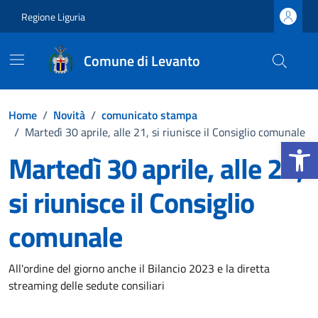
Vai ai contenuti
Vai al footer
Regione Liguria
Comune di Levanto
Home
/
Novità
/
comunicato stampa
/
Martedì 30 aprile, alle 21, si riunisce il Consiglio comunale
Apri la b
Martedì 30 aprile, alle 21,
si riunisce il Consiglio
comunale
Dettagli della notizia
All'ordine del giorno anche il Bilancio 2023 e la diretta
streaming delle sedute consiliari