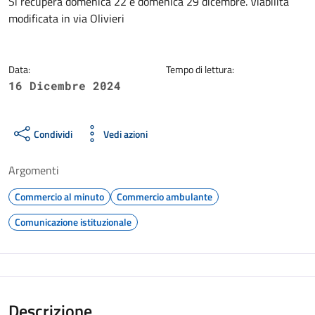
Dettagli della notizia
Si recupera domenica 22 e domenica 29 dicembre. Viabilità
modificata in via Olivieri
Data:
Tempo di lettura:
16 Dicembre 2024
Condividi
Vedi azioni
Argomenti
Commercio al minuto
Commercio ambulante
Comunicazione istituzionale
Descrizione