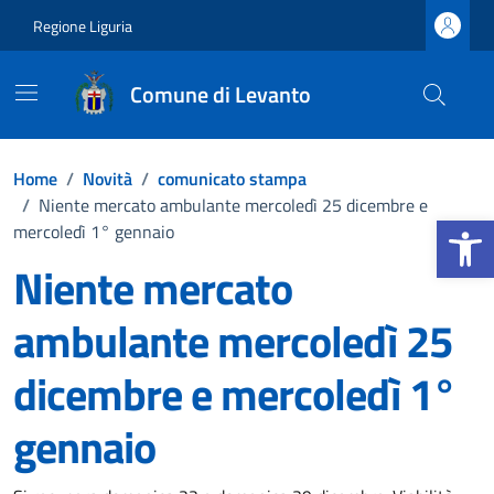
Vai ai contenuti
Vai al footer
Regione Liguria
Comune di Levanto
Home
/
Novità
/
comunicato stampa
/
Niente mercato ambulante mercoledì 25 dicembre e
Apri la b
mercoledì 1° gennaio
Niente mercato
ambulante mercoledì 25
dicembre e mercoledì 1°
gennaio