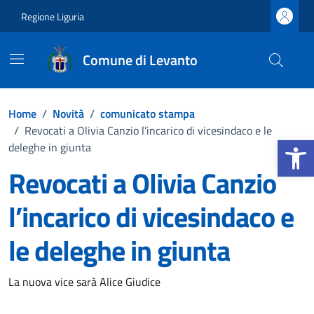
Vai ai contenuti
Vai al footer
Regione Liguria
Comune di Levanto
Home
/
Novità
/
comunicato stampa
/
Revocati a Olivia Canzio l’incarico di vicesindaco e le
Apri la b
deleghe in giunta
Revocati a Olivia Canzio
l’incarico di vicesindaco e
le deleghe in giunta
Dettagli della notizia
La nuova vice sarà Alice Giudice