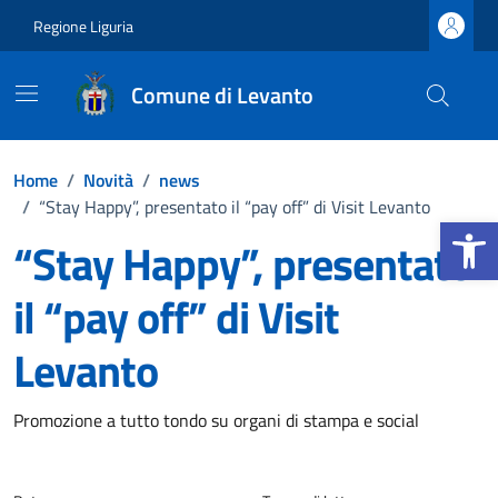
Vai ai contenuti
Vai al footer
Regione Liguria
Comune di Levanto
Home
/
Novità
/
news
/
“Stay Happy”, presentato il “pay off” di Visit Levanto
Apri la b
“Stay Happy”, presentato
il “pay off” di Visit
Levanto
Dettagli della notizia
Promozione a tutto tondo su organi di stampa e social