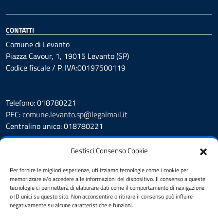
CONTATTI
Comune di Levanto
Piazza Cavour, 1, 19015 Levanto (SP)
Codice fiscale / P. IVA:00197500119
Telefono: 018780221
PEC:
comune.levanto.sp@legalmail.it
Centralino unico: 018780221
Leggi le FAQ
Gestisci Consenso Cookie
Prenotazione appuntamento
Segnalazione disservizio
Per fornire le migliori esperienze, utilizziamo tecnologie come i cookie per
memorizzare e/o accedere alle informazioni del dispositivo. Il consenso a queste
Whistleblowing
tecnologie ci permetterà di elaborare dati come il comportamento di navigazione
Amministrazione Trasparente
o ID unici su questo sito. Non acconsentire o ritirare il consenso può influire
Albo Pretorio
negativamente su alcune caratteristiche e funzioni.
Cookie Policy