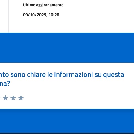
Ultimo aggiornamento
09/10/2025, 10:26
to sono chiare le informazioni su questa
na?
1 stelle su 5
uta 2 stelle su 5
Valuta 3 stelle su 5
Valuta 4 stelle su 5
Valuta 5 stelle su 5