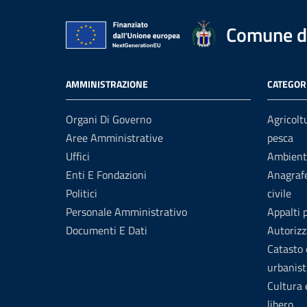
Comune d
AMMINISTRAZIONE
CATEGORI
Organi Di Governo
Agricolt
Aree Amministrative
pesca
Uffici
Ambient
Enti E Fondazioni
Anagrafe
Politici
civile
Personale Amministrativo
Appalti 
Documenti E Dati
Autorizz
Catasto 
urbanist
Cultura
libero