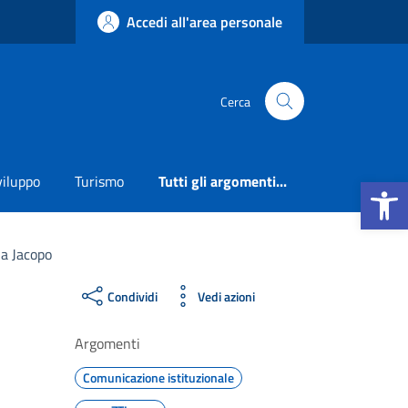
Accedi all'area personale
Cerca
Apri la b
viluppo
Turismo
Tutti gli argomenti...
ia Jacopo
Condividi
Vedi azioni
Argomenti
Comunicazione istituzionale