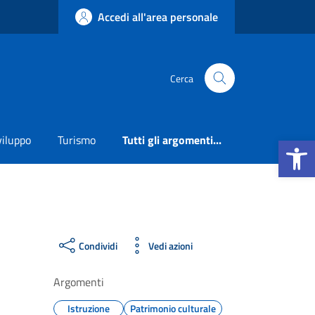
Accedi all'area personale
Cerca
Apri la b
viluppo
Turismo
Tutti gli argomenti...
Condividi
Vedi azioni
Argomenti
Istruzione
Patrimonio culturale