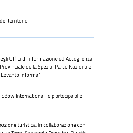
el territorio
egli Uffici di Informazione ed Accoglienza
 Provinciale della Spezia, Parco Nazionale
u Levanto Informa”
à Sòow International” e p artecipa alle
ozione turistica, in collaborazione con
inque Terre, Consorzio Operatori Turistici,