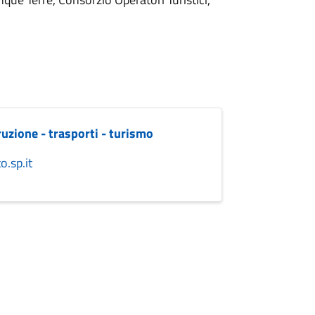
truzione - trasporti - turismo
.sp.it