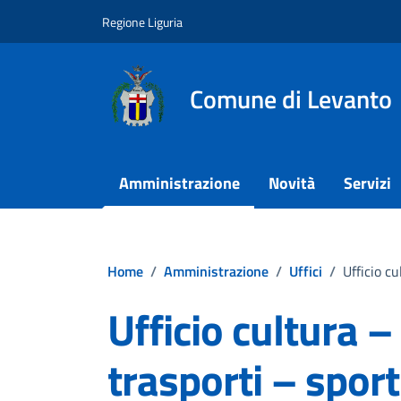
Vai ai contenuti
Vai al footer
Regione Liguria
Comune di Levanto
Amministrazione
Novità
Servizi
Home
/
Amministrazione
/
Uffici
/
Ufficio c
Ufficio cultura –
trasporti – spor