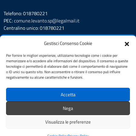
Telefono: 018780221
PEC:
comune.levanto.sp@legalmail.it
Centralino unico: 018780221
Leggi le FAQ
Gestisci Consenso Cookie
Prenotazione appuntamento
Segnalazione disservizio
Per fornire le migliori esperienze, utilizziamo tecnologie come i cookie per
memorizzare e/o accedere alle informazioni del dispositivo. Il consenso a queste
Whistleblowing
tecnologie ci permetterà di elaborare dati come il comportamento di navigazione
Amministrazione Trasparente
o ID unici su questo sito. Non acconsentire o ritirare il consenso può influire
Albo Pretorio
negativamente su alcune caratteristiche e funzioni.
Cookie Policy
Informativa privacy
Accetta
Dichiarazione di accessibilità
Note legali
Nega
Feedback
Visualizza le preferenze
Mappa del sito
Credits
Cookie Policy
Privacy Policy