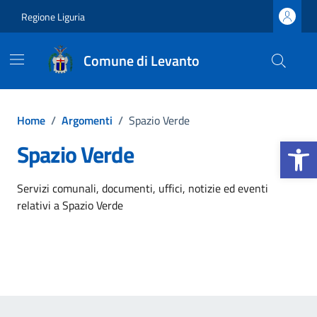
Vai ai contenuti
Vai al footer
Regione Liguria
Comune di Levanto
Home
/
Argomenti
/
Spazio Verde
Apri la b
Spazio Verde
Dettagli dell'argomento
Servizi comunali, documenti, uffici, notizie ed eventi
relativi a Spazio Verde