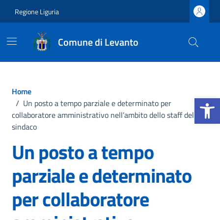
Vai ai contenuti
Vai al footer
Regione Liguria
Comune di Levanto
Home
Apri la b
/
Un posto a tempo parziale e determinato per
collaboratore amministrativo nell’ambito dello staff del
sindaco
Un posto a tempo
parziale e determinato
per collaboratore