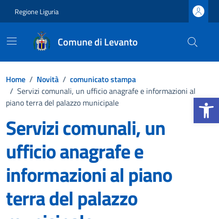
Vai ai contenuti
Vai al footer
Regione Liguria
Comune di Levanto
Home
/
Novità
/
comunicato stampa
/
Servizi comunali, un ufficio anagrafe e informazioni al
Apri la b
piano terra del palazzo municipale
Servizi comunali, un
ufficio anagrafe e
informazioni al piano
terra del palazzo