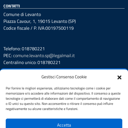
CONTATTI
Comune di Levanto
Piazza Cavour, 1, 19015 Levanto (SP)
Codice fiscale / P. IVA:00197500119
Telefono: 018780221
PEC:
comune.levanto.sp@legalmail.it
Centralino unico: 018780221
Leggi le FAQ
Gestisci Consenso Cookie
Prenotazione appuntamento
Segnalazione disservizio
Per fornire le migliori esperienze, utilizziamo tecnologie come i cookie per
memorizzare e/o accedere alle informazioni del dispositivo. Il consenso a queste
Whistleblowing
tecnologie ci permetterà di elaborare dati come il comportamento di navigazione
Amministrazione Trasparente
o ID unici su questo sito. Non acconsentire o ritirare il consenso può influire
Albo Pretorio
negativamente su alcune caratteristiche e funzioni.
Cookie Policy
Informativa privacy
Accetta