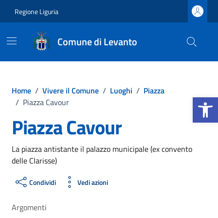
Vai ai contenuti
Vai al footer
Regione Liguria
Comune di Levanto
Home
/
Vivere il Comune
/
Luoghi
/
Piazza
Apri la b
/
Piazza Cavour
Piazza Cavour
La piazza antistante il palazzo municipale (ex convento
delle Clarisse)
Condividi
Vedi azioni
Argomenti