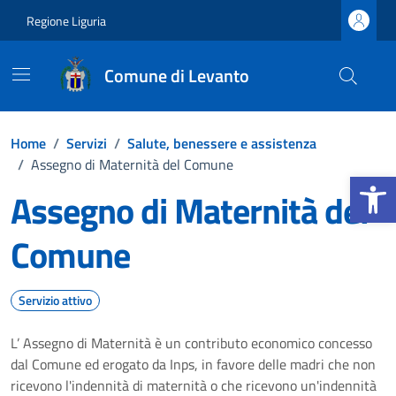
Vai ai contenuti
Vai al footer
Regione Liguria
Comune di Levanto
Home
/
Servizi
/
Salute, benessere e assistenza
/
Assegno di Maternità del Comune
Apri la b
Assegno di Maternità del
Comune
Servizio attivo
L’ Assegno di Maternità è un contributo economico concesso
dal Comune ed erogato da Inps, in favore delle madri che non
ricevono l'indennità di maternità o che ricevono un'indennità