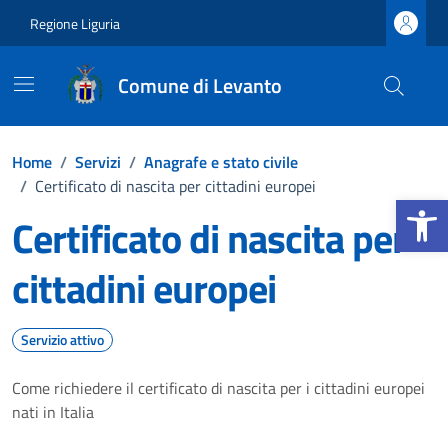
Vai ai contenuti
Vai al footer
Regione Liguria
Comune di Levanto
Home
/
Servizi
/
Anagrafe e stato civile
/
Certificato di nascita per cittadini europei
Apri la b
Certificato di nascita per
cittadini europei
Servizio attivo
Come richiedere il certificato di nascita per i cittadini europei
nati in Italia