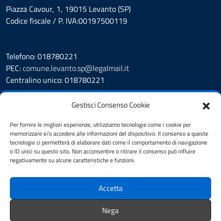
Piazza Cavour, 1, 19015 Levanto (SP)
Codice fiscale / P. IVA:00197500119
Telefono: 018780221
PEC:
comune.levanto.sp@legalmail.it
Centralino unico: 018780221
Leggi le FAQ
Gestisci Consenso Cookie
Prenotazione appuntamento
Segnalazione disservizio
Per fornire le migliori esperienze, utilizziamo tecnologie come i cookie per
memorizzare e/o accedere alle informazioni del dispositivo. Il consenso a queste
Whistleblowing
tecnologie ci permetterà di elaborare dati come il comportamento di navigazione
Amministrazione Trasparente
o ID unici su questo sito. Non acconsentire o ritirare il consenso può influire
Albo Pretorio
negativamente su alcune caratteristiche e funzioni.
Cookie Policy
Informativa privacy
Accetta
Dichiarazione di accessibilità
Note legali
Nega
Feedback