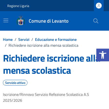
Vai ai contenuti
Vai al footer
Regione Liguria
Comune di Levanto
Home
/
Servizi
/
Educazione e formazione
/
Richiedere iscrizione alla mensa scolastica
Apri la b
Richiedere iscrizione alla
mensa scolastica
Servizio attivo
Iscrizione/Rinnovo Servizio Refezione Scolastica A.S
2025/2026