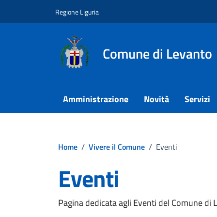
Vai ai contenuti
Vai al footer
Regione Liguria
Comune di Levanto
Amministrazione
Novità
Servizi
Home
/
Vivere il Comune
/
Eventi
Eventi
Pagina dedicata agli Eventi del Comune di 