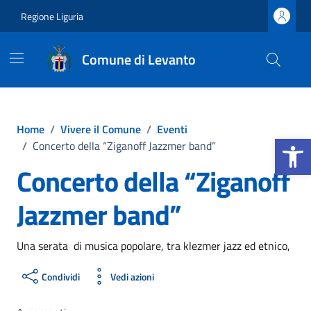
Vai ai contenuti
Vai al footer
Regione Liguria
Comune di Levanto
Home
/
Vivere il Comune
/
Eventi
Apri la b
/
Concerto della “Ziganoff Jazzmer band”
Concerto della “Ziganoff
Jazzmer band”
Una serata di musica popolare, tra klezmer jazz ed etnico,
Condividi
Vedi azioni