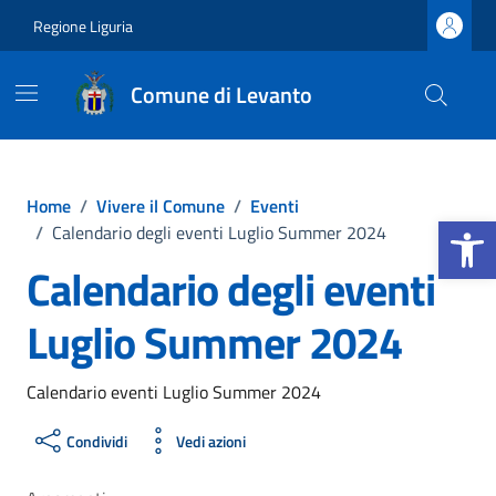
Vai ai contenuti
Vai al footer
Regione Liguria
Comune di Levanto
Home
/
Vivere il Comune
/
Eventi
Apri la b
/
Calendario degli eventi Luglio Summer 2024
Calendario degli eventi
Luglio Summer 2024
Calendario eventi Luglio Summer 2024
Condividi
Vedi azioni