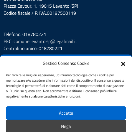
Piazza Cavour, 1, 19015 Levanto (SP)
Codice fiscale / P. IVA:00197500119
Telefono: 018780221
PEC:
comune.levanto.sp@legalmail.it
Centralino unico: 018780221
Leggi le FAQ
Gestisci Consenso Cookie
Prenotazione appuntamento
Segnalazione disservizio
Per fornire le migliori esperienze, utilizziamo tecnologie come i cookie per
memorizzare e/o accedere alle informazioni del dispositivo. Il consenso a queste
Whistleblowing
tecnologie ci permetterà di elaborare dati come il comportamento di navigazione
Amministrazione Trasparente
o ID unici su questo sito. Non acconsentire o ritirare il consenso può influire
Albo Pretorio
negativamente su alcune caratteristiche e funzioni.
Cookie Policy
Informativa privacy
Accetta
Dichiarazione di accessibilità
Note legali
Nega
Feedback