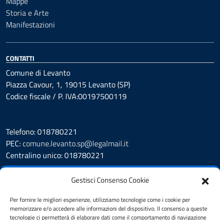
Mappe
Storia e Arte
Manifestazioni
CONTATTI
Comune di Levanto
Piazza Cavour, 1, 19015 Levanto (SP)
Codice fiscale / P. IVA:00197500119
Telefono: 018780221
PEC:
comune.levanto.sp@legalmail.it
Centralino unico: 018780221
Leggi le FAQ
Gestisci Consenso Cookie
Prenotazione appuntamento
Segnalazione disservizio
Per fornire le migliori esperienze, utilizziamo tecnologie come i cookie per
memorizzare e/o accedere alle informazioni del dispositivo. Il consenso a queste
Whistleblowing
tecnologie ci permetterà di elaborare dati come il comportamento di navigazione