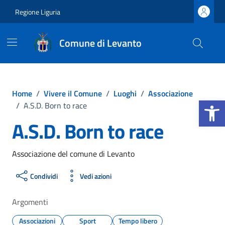
Vai ai contenuti
Vai al footer
Regione Liguria
Comune di Levanto
Home
/
Vivere il Comune
/
Luoghi
/
Associazione
Apri la b
/
A.S.D. Born to race
A.S.D. Born to race
Associazione del comune di Levanto
Condividi
Vedi azioni
Argomenti
Associazioni
Sport
Tempo libero