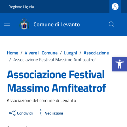
Vai ai contenuti
Vai al footer
Regione Liguria
Comune di Levanto
Home
/
Vivere il Comune
/
Luoghi
/
Associazione
Apri la b
/
Associazione Festival Massimo Amfiteatrof
Associazione Festival
Massimo Amfiteatrof
Associazione del comune di Levanto
Condividi
Vedi azioni